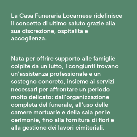
La
Casa
Funeraria
Locarnese
ridefinisce
il
concetto
di
ultimo
saluto
grazie
alla
sua
discrezione,
ospitalità
e
accoglienza.
Nata
per
offrire
supporto
alle
famiglie
colpite
da
un
lutto,
i
congiunti
trovano
un'assistenza
professionale
e
un
sostegno
concreto,
insieme
ai
servizi
necessari
per
affrontare
un
periodo
molto
delicato:
dall'organizzazione
completa
del
funerale,
all'uso
delle
camere
mortuarie
e
della
sala
per
le
cerimonie,
fino
alla
fornitura
di
fiori
e
alla
gestione
dei
lavori
cimiteriali.