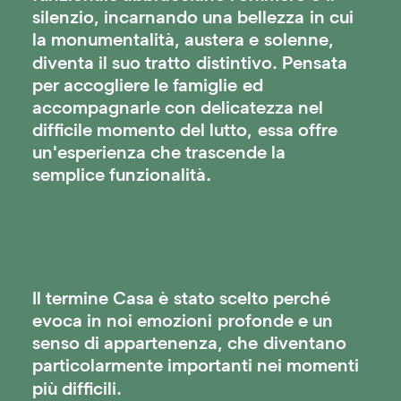
silenzio,
incarnando
una
bellezza
in
cui
la
monumentalità,
austera
e
solenne,
diventa
il
suo
tratto
distintivo.
Pensata
per
accogliere
le
famiglie
ed
accompagnarle
con
delicatezza
nel
difficile
momento
del
lutto,
essa
offre
un'esperienza
che
trascende
la
semplice
funzionalità.
Il
termine
Casa
è
stato
scelto
perché
evoca
in
noi
emozioni
profonde
e
un
senso
di
appartenenza,
che
diventano
particolarmente
importanti
nei
momenti
più
difficili.